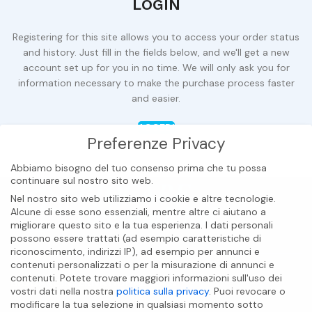
LOGIN
Registering for this site allows you to access your order status
and history. Just fill in the fields below, and we'll get a new
account set up for you in no time. We will only ask you for
information necessary to make the purchase process faster
and easier.
ACCEDI
Preferenze Privacy
Abbiamo bisogno del tuo consenso prima che tu possa
continuare sul nostro sito web.
Nel nostro sito web utilizziamo i cookie e altre tecnologie.
Alcune di esse sono essenziali, mentre altre ci aiutano a
migliorare questo sito e la tua esperienza.
I dati personali
possono essere trattati (ad esempio caratteristiche di
riconoscimento, indirizzi IP), ad esempio per annunci e
contenuti personalizzati o per la misurazione di annunci e
contenuti.
Potete trovare maggiori informazioni sull'uso dei
BIOCARE INTERNATIONAL S.A.S
vostri dati nella nostra
politica sulla privacy
.
Puoi revocare o
modificare la tua selezione in qualsiasi momento sotto