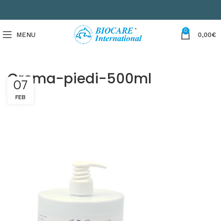
0
MENU
0,00
€
Crema-piedi-500ml
07
FEB