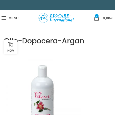
0
MENU
0,00
€
Olio-Dopocera-Argan
15
NOV