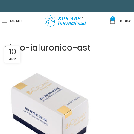
0
MENU
0,00
€
siero-ialuronico-ast
10
APR