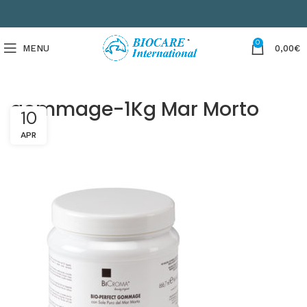
0
MENU
0,00
€
gommage-1Kg Mar Morto
10
APR