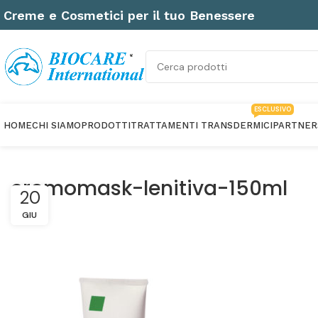
Creme e Cosmetici per il tuo Benessere
ESCLUSIVO
HOME
CHI SIAMO
PRODOTTI
TRATTAMENTI TRANSDERMICI
PARTNER
cromomask-lenitiva-150ml
20
GIU