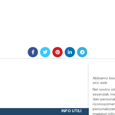
Abbiamo biso
sito web.
Nel nostro si
essenziali, m
dati personal
riconosciment
personalizzat
INFO UTILI
maggiori info