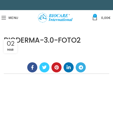
0
MENU
0,00
€
BIODERMA-3.0-FOTO2
02
MAR