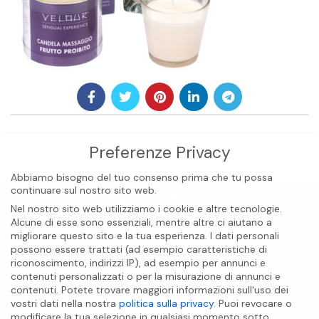
Preferenze Privacy
Abbiamo bisogno del tuo consenso prima che tu possa
continuare sul nostro sito web.
Nel nostro sito web utilizziamo i cookie e altre tecnologie.
Alcune di esse sono essenziali, mentre altre ci aiutano a
migliorare questo sito e la tua esperienza.
I dati personali
possono essere trattati (ad esempio caratteristiche di
riconoscimento, indirizzi IP), ad esempio per annunci e
contenuti personalizzati o per la misurazione di annunci e
BIOCARE INTERNATIONAL S.A.S
contenuti.
Potete trovare maggiori informazioni sull'uso dei
vostri dati nella nostra
politica sulla privacy
.
Puoi revocare o
modificare la tua selezione in qualsiasi momento sotto