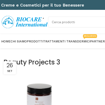
Creme e Cosmetici per il tuo Benessere
ESCLUSIVO
HOME
CHI SIAMO
PRODOTTI
TRATTAMENTI TRANSDERMICI
PARTNER
Beauty Projects 3
26
SET