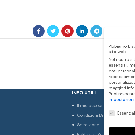
Abbiamo biso
sito web.
Nel nostro si
essenziali, m
dati personal
riconosciment
personalizzat
maggiori info
INFO UTILI
Puoi revocar
Impostazioni
Il mio account
Preferenze Pr
Essenzial
Condizioni Di Vendita
Spedizione
Politica di Reso e Rimborso