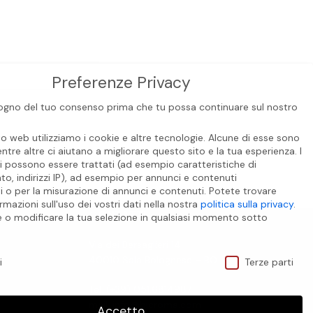
Preferenze Privacy
gno del tuo consenso prima che tu possa continuare sul nostro
to web utilizziamo i cookie e altre tecnologie. Alcune di esse sono
entre altre ci aiutano a migliorare questo sito e la tua esperienza.
I
i possono essere trattati (ad esempio caratteristiche di
o, indirizzi IP), ad esempio per annunci e contenuti
i o per la misurazione di annunci e contenuti.
Potete trovare
rmazioni sull'uso dei vostri dati nella nostra
politica sulla privacy
.
CONTATTI
e o modificare la tua selezione in qualsiasi momento sotto
.
Via dei Bersaglieri 14
ivacy
40010 Sala Bolognese – BO
i
Terze parti
Tel. (+39) 051.6814987
mail. info@bicroma.com
Accetto