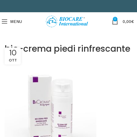
0
MENU
0,00
€
bio-crema piedi rinfrescante
10
OTT