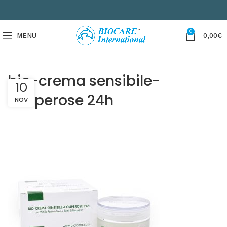
0
MENU
0,00
€
bio-crema sensibile-
10
couperose 24h
NOV