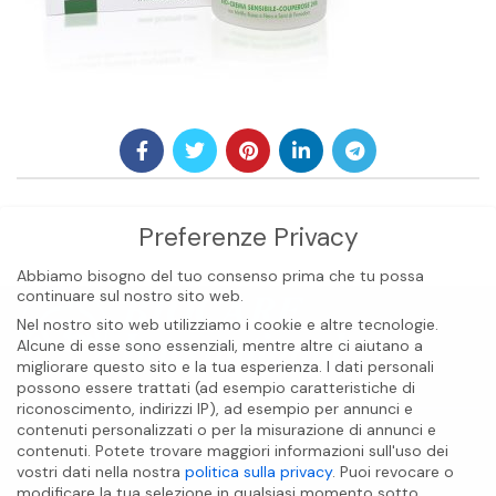
Preferenze Privacy
Abbiamo bisogno del tuo consenso prima che tu possa
continuare sul nostro sito web.
Nel nostro sito web utilizziamo i cookie e altre tecnologie.
Alcune di esse sono essenziali, mentre altre ci aiutano a
migliorare questo sito e la tua esperienza.
I dati personali
possono essere trattati (ad esempio caratteristiche di
riconoscimento, indirizzi IP), ad esempio per annunci e
contenuti personalizzati o per la misurazione di annunci e
BIOCARE INTERNATIONAL S.A.S
contenuti.
Potete trovare maggiori informazioni sull'uso dei
vostri dati nella nostra
politica sulla privacy
.
Puoi revocare o
modificare la tua selezione in qualsiasi momento sotto