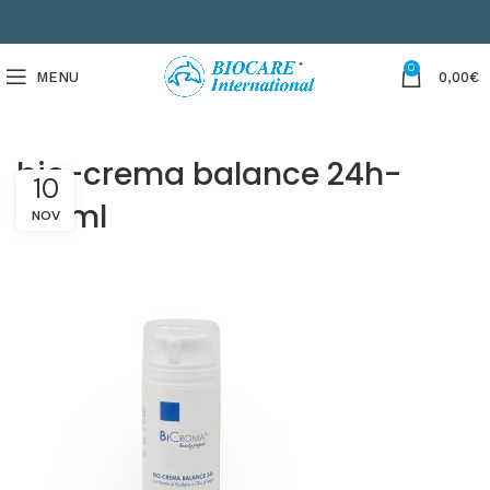
0
MENU
0,00
€
bio-crema balance 24h-
10
150ml
NOV