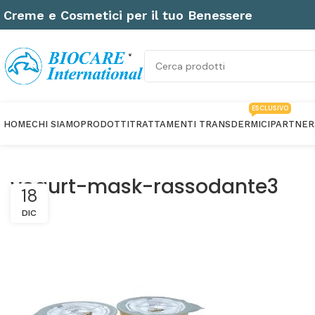
Creme e Cosmetici per il tuo Benessere
ESCLUSIVO
HOME
CHI SIAMO
PRODOTTI
TRATTAMENTI TRANSDERMICI
PARTNER
yogurt-mask-rassodante3
18
DIC