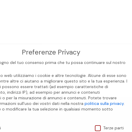
Preferenze Privacy
gno del tuo consenso prima che tu possa continuare sul nostro
to web utilizziamo i cookie e altre tecnologie. Alcune di esse sono
entre altre ci aiutano a migliorare questo sito e la tua esperienza.
I
i possono essere trattati (ad esempio caratteristiche di
o, indirizzi IP), ad esempio per annunci e contenuti
i o per la misurazione di annunci e contenuti.
Potete trovare
CONTATTI
rmazioni sull'uso dei vostri dati nella nostra
politica sulla privacy
.
e o modificare la tua selezione in qualsiasi momento sotto
Via dei Bersaglieri 14
.
40010 Sala Bolognese – BO
ivacy
i
Terze parti
Tel. (+39) 051.6814987