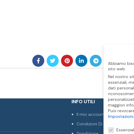
Abbiamo biso
sito web.
Nel nostro si
essenziali, m
dati personal
riconosciment
personalizzat
INFO UTILI
maggiori info
Puoi revocar
Il mio account
Impostazioni
Condizioni Di Vendita
Preferenze Pr
Essenzial
Spedizione