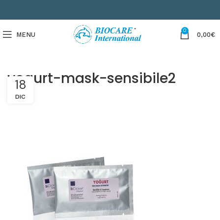
0
MENU
0,00
€
yogurt-mask-sensibile2
18
DIC