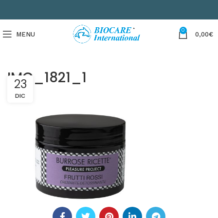
0
MENU
0,00
€
IMG_1821_1
23
DIC