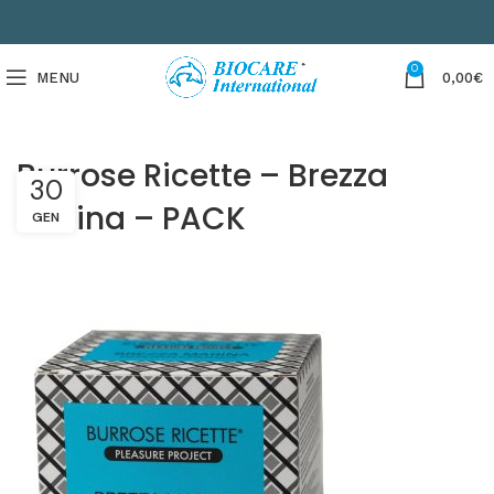
0
MENU
0,00
€
Burrose Ricette – Brezza
30
Marina – PACK
GEN