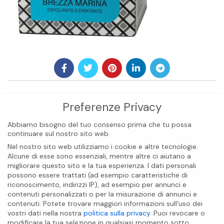
Preferenze Privacy
Abbiamo bisogno del tuo consenso prima che tu possa
continuare sul nostro sito web.
Nel nostro sito web utilizziamo i cookie e altre tecnologie.
Alcune di esse sono essenziali, mentre altre ci aiutano a
migliorare questo sito e la tua esperienza.
I dati personali
possono essere trattati (ad esempio caratteristiche di
riconoscimento, indirizzi IP), ad esempio per annunci e
contenuti personalizzati o per la misurazione di annunci e
BIOCARE INTERNATIONAL S.A.S
contenuti.
Potete trovare maggiori informazioni sull'uso dei
vostri dati nella nostra
politica sulla privacy
.
Puoi revocare o
modificare la tua selezione in qualsiasi momento sotto