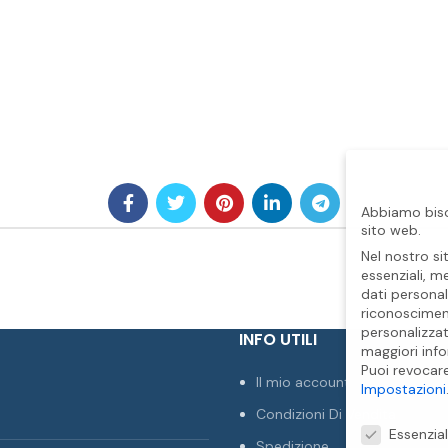
Abbiamo biso
sito web.
Nel nostro si
essenziali, m
dati personal
riconosciment
personalizzat
INFO UTILI
maggiori info
Puoi revocar
Il mio account
Impostazioni
Condizioni Di Vendita
Preferenze Pr
Essenzial
Spedizione