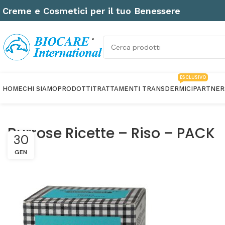
Creme e Cosmetici per il tuo Benessere
ESCLUSIVO
HOME
CHI SIAMO
PRODOTTI
TRATTAMENTI TRANSDERMICI
PARTNER
Burrose Ricette – Riso – PACK
30
GEN