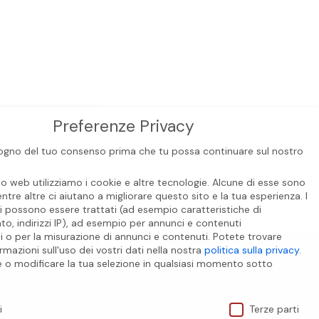
Preferenze Privacy
gno del tuo consenso prima che tu possa continuare sul nostro
to web utilizziamo i cookie e altre tecnologie. Alcune di esse sono
entre altre ci aiutano a migliorare questo sito e la tua esperienza.
I
i possono essere trattati (ad esempio caratteristiche di
o, indirizzi IP), ad esempio per annunci e contenuti
i o per la misurazione di annunci e contenuti.
Potete trovare
CONTATTI
rmazioni sull'uso dei vostri dati nella nostra
politica sulla privacy
.
e o modificare la tua selezione in qualsiasi momento sotto
Via dei Bersaglieri 14
.
40010 Sala Bolognese – BO
ivacy
i
Terze parti
Tel. (+39) 051.6814987