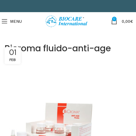
0
MENU
0,00
€
Bicroma fluido-anti-age
01
FEB