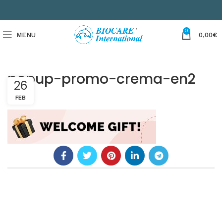
0
MENU
0,00
€
popup-promo-crema-en2
26
FEB