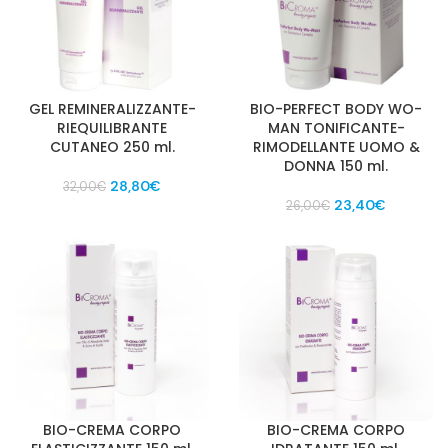
GEL REMINERALIZZANTE-
BIO-PERFECT BODY WO-
RIEQUILIBRANTE
MAN TONIFICANTE-
CUTANEO 250 ml.
RIMODELLANTE UOMO &
DONNA 150 ml.
Il
Il
28,80
€
32,00
€
prezzo
prezzo
Il
Il
23,40
€
26,00
€
originale
attuale
prezzo
prezzo
era:
è:
originale
attuale
32,00€.
28,80€.
era:
è:
26,00€.
23,40€.
BIO-CREMA CORPO
BIO-CREMA CORPO