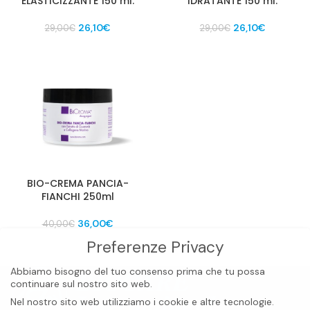
ELASTICIZZANTE 150 ml.
IDRATANTE 150 ml.
Il
Il
Il
Il
26,10
€
26,10
€
29,00
€
29,00
€
prezzo
prezzo
prezzo
prezzo
originale
attuale
originale
attuale
era:
è:
era:
è:
29,00€.
26,10€.
29,00€.
26,10€.
BIO-CREMA PANCIA-
FIANCHI 250ml
Il
Il
36,00
€
40,00
€
prezzo
prezzo
Preferenze Privacy
originale
attuale
era:
è:
Abbiamo bisogno del tuo consenso prima che tu possa
40,00€.
36,00€.
continuare sul nostro sito web.
Nel nostro sito web utilizziamo i cookie e altre tecnologie.