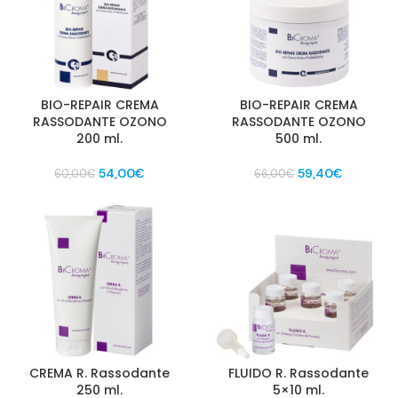
BIO-REPAIR CREMA
BIO-REPAIR CREMA
RASSODANTE OZONO
RASSODANTE OZONO
200 ml.
500 ml.
Il
Il
Il
Il
54,00
€
59,40
€
60,00
€
66,00
€
prezzo
prezzo
prezzo
prezzo
originale
attuale
originale
attuale
era:
è:
era:
è:
60,00€.
54,00€.
66,00€.
59,40€.
CREMA R. Rassodante
FLUIDO R. Rassodante
250 ml.
5×10 ml.