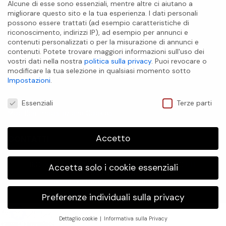
Alcune di esse sono essenziali, mentre altre ci aiutano a
migliorare questo sito e la tua esperienza.
I dati personali
possono essere trattati (ad esempio caratteristiche di
riconoscimento, indirizzi IP), ad esempio per annunci e
contenuti personalizzati o per la misurazione di annunci e
BIOCARE INTERNATIONAL S.A.S
contenuti.
Potete trovare maggiori informazioni sull'uso dei
vostri dati nella nostra
politica sulla privacy
.
Puoi revocare o
INFO UTILI
modificare la tua selezione in qualsiasi momento sotto
Impostazioni
.
Preferenze Privacy
Essenziali
Terze parti
Modifica impostazione Cookies
Accetto
CONTATTI
BiCroma
© 2026. Tutti i diritti riservati | P.IVA/C.f. IT
Accetta solo i cookie essenziali
01887441200
Informativa Cookies
|
Informativa Privacy
Preferenze individuali sulla privacy
0
Dettaglio cookie
Informativa sulla Privacy
egozio
Ordina per
Lista dei desideri
Carrello
Il mio account