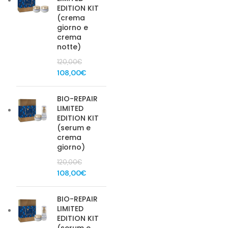
120,00€.
108,00€.
EDITION KIT
(crema
giorno e
crema
notte)
120,00
€
Il
Il
108,00
€
prezzo
prezzo
originale
attuale
BIO-REPAIR
era:
è:
LIMITED
120,00€.
108,00€.
EDITION KIT
(serum e
crema
giorno)
120,00
€
Il
Il
108,00
€
prezzo
prezzo
originale
attuale
BIO-REPAIR
era:
è:
LIMITED
120,00€.
108,00€.
EDITION KIT