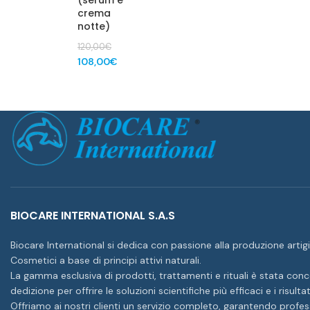
(serum e
crema
notte)
120,00
€
Il
Il
108,00
€
prezzo
prezzo
originale
attuale
era:
è:
120,00€.
108,00€.
BIOCARE INTERNATIONAL S.A.S
Biocare International si dedica con passione alla produzione artigi
Cosmetici a base di principi attivi naturali.
La gamma esclusiva di prodotti, trattamenti e rituali è stata con
dedizione per offrire le soluzioni scientifiche più efficaci e i risultat
Offriamo ai nostri clienti un servizio completo, garantendo profess