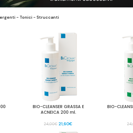
ergenti - Tonici - Struccanti
200
BIO-CLEANSER GRASSA E
BIO-CLEANSE
ACNEICA 200 ml.
Il
Il
21,60
€
24,00
€
24
zo
prezzo
prezzo