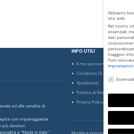
Abbiamo biso
sito web.
Nel nostro si
essenziali, m
dati personal
riconosciment
personalizzat
INFO UTILI
maggiori info
Puoi revocar
Il mio account
Impostazioni
Condizioni Di Vendita
Preferenze Pr
Essenzial
Spedizione
Politica di Reso e Rimborso
Privacy Policy
anale ed alla vendita di
cepita con impareggiabile
i più duraturi.
ionalità e “Made in Italy”.
Modifica impostazione Cookies