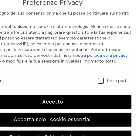
Preferenze Privacy
gno del tuo consenso prima che tu possa continuare sul nostro
to web utilizziamo i cookie e altre tecnologie. Alcune di esse sono
entre altre ci aiutano a migliorare questo sito e la tua esperienza.
I
i possono essere trattati (ad esempio caratteristiche di
o, indirizzi IP), ad esempio per annunci e contenuti
i o per la misurazione di annunci e contenuti.
Potete trovare
CONTATTI
rmazioni sull'uso dei vostri dati nella nostra
politica sulla privacy
.
e o modificare la tua selezione in qualsiasi momento sotto
Via dei Bersaglieri 14
.
40010 Sala Bolognese – BO
ivacy
i
Terze parti
Tel. (+39) 051.6814987
mail. info@bicroma.com
Accetto
P.i./C.f. IT 01887441200
R.E.A BO395649
Accetta solo i cookie essenziali