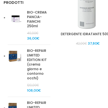
PRODOTTI
BIO-CREMA
PANCIA-
FIANCHI
250ml
40,00
€
DETERGENTE IDRATANTE 500
Il
Il
36,00
€
Il
Il
prezzo
prezzo
37,80
€
42,00
€
prezzo
prez
originale
attuale
BIO-REPAIR
originale
attua
era:
è:
LIMITED
era:
è:
40,00€.
36,00€.
EDITION KIT
42,00€.
37,8
(crema
giorno e
contorno
occhi)
120,00
€
Il
Il
108,00
€
prezzo
prezzo
originale
attuale
BIO-REPAIR
era:
è:
LIMITED