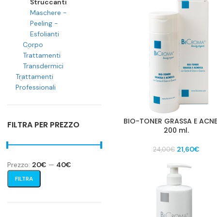
Struccanti
originale
attua
era:
è:
Maschere -
24,00€.
21,60
Peeling -
Esfolianti
Corpo
Trattamenti
Transdermici
Trattamenti
Professionali
BIO-TONER GRASSA E ACN
FILTRA PER PREZZO
200 ml.
Il
Il
21,60
€
24,00
€
prezzo
prez
Prezzo:
20€
—
40€
originale
attua
era:
è:
Prezzo
Prezzo
FILTRA
24,00€.
21,60
Min
Max