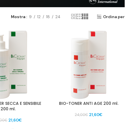
Mostra
9
12
18
24
Ordina per
R SECCA E SENSIBILE
BIO-TONER ANTI AGE 200 ml.
200 ml.
Il
Il
21,60
€
24,00
€
Il
Il
prezzo
prezzo
21,60
€
,00
€
prezzo
prezzo
originale
attuale