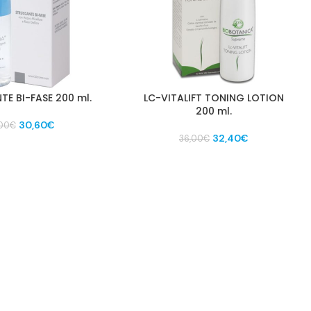
E BI-FASE 200 ml.
LC-VITALIFT TONING LOTION
200 ml.
Il
Il
30,60
€
00
€
prezzo
prezzo
Il
Il
32,40
€
36,00
€
originale
attuale
prezzo
prezzo
era:
è:
originale
attuale
34,00€.
30,60€.
era:
è:
36,00€.
32,40€.