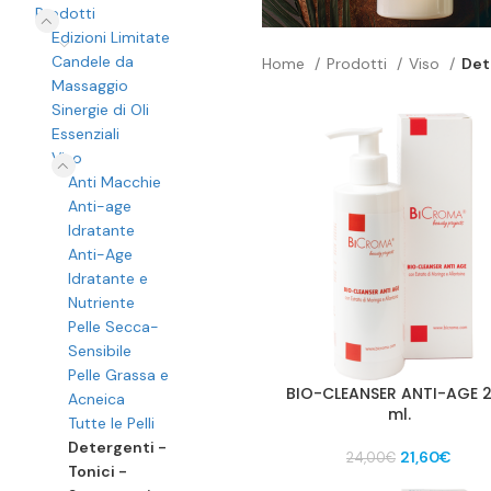
Prodotti
Edizioni Limitate
Candele da
Home
Prodotti
Viso
Det
Massaggio
Sinergie di Oli
Essenziali
Viso
Anti Macchie
Anti-age
Idratante
Anti-Age
Idratante e
Nutriente
Pelle Secca-
Sensibile
Pelle Grassa e
BIO-CLEANSER ANTI-AGE 
Acneica
ml.
Tutte le Pelli
Detergenti -
Il
Il
21,60
€
24,00
€
Tonici -
prezzo
prez