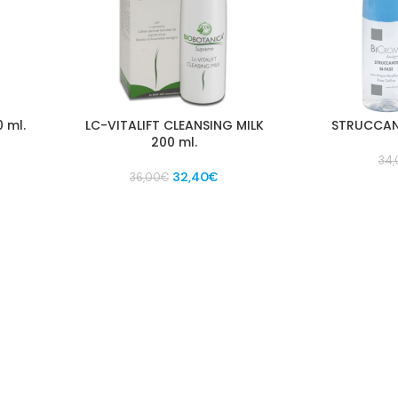
 ml.
LC-VITALIFT CLEANSING MILK
STRUCCANT
200 ml.
34,
zo
Il
Il
32,40
€
36,00
€
le
prezzo
prezzo
originale
attuale
0€.
era:
è:
36,00€.
32,40€.