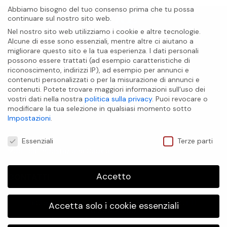
Abbiamo bisogno del tuo consenso prima che tu possa
continuare sul nostro sito web.
Nel nostro sito web utilizziamo i cookie e altre tecnologie.
Alcune di esse sono essenziali, mentre altre ci aiutano a
migliorare questo sito e la tua esperienza.
I dati personali
possono essere trattati (ad esempio caratteristiche di
riconoscimento, indirizzi IP), ad esempio per annunci e
contenuti personalizzati o per la misurazione di annunci e
BIOCARE INTERNATIONAL S.A.S
contenuti.
Potete trovare maggiori informazioni sull'uso dei
vostri dati nella nostra
politica sulla privacy
.
Puoi revocare o
INFO UTILI
modificare la tua selezione in qualsiasi momento sotto
Impostazioni
.
Preferenze Privacy
Essenziali
Terze parti
Modifica impostazione Cookies
Accetto
CONTATTI
BiCroma
© 2026. Tutti i diritti riservati | P.IVA/C.f. IT
Accetta solo i cookie essenziali
01887441200
Informativa Cookies
|
Informativa Privacy