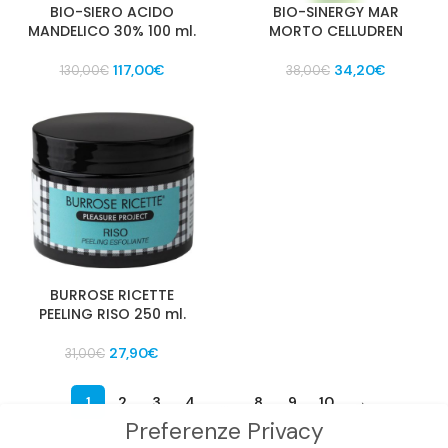
BIO-SIERO ACIDO
BIO-SINERGY MAR
MANDELICO 30% 100 ml.
MORTO CELLUDREN
Il
Il
Il
Il
117,00
€
34,20
€
130,00
€
38,00
€
prezzo
prezzo
prezzo
prezzo
originale
attuale
originale
attuale
era:
è:
era:
è:
130,00€.
117,00€.
38,00€.
34,20€.
BURROSE RICETTE
PEELING RISO 250 ml.
Il
Il
27,90
€
31,00
€
prezzo
prezzo
originale
attuale
1
2
3
4
…
8
9
10
→
era:
è:
Preferenze Privacy
31,00€.
27,90€.