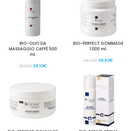
BIO-OLIO DA
BIO-PERFECT GOMMAGE
MASSAGGIO CAFFÈ 500
1.000 ml.
ml.
Il
Il
39,60
€
44,00
€
Il
Il
prezzo
prezzo
26,10
€
29,00
€
prezzo
prezzo
originale
attuale
originale
attuale
era:
è:
era:
è:
44,00€.
39,60€.
29,00€.
26,10€.