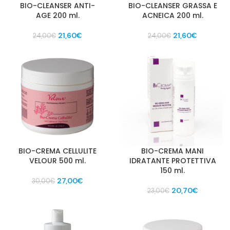
BIO-CLEANSER ANTI-
BIO-CLEANSER GRASSA E
AGE 200 ml.
ACNEICA 200 ml.
Il
Il
Il
Il
21,60
€
21,60
€
24,00
€
24,00
€
prezzo
prezzo
prezzo
prezzo
originale
attuale
originale
attuale
era:
è:
era:
è:
24,00€.
21,60€.
24,00€.
21,60€.
BIO-CREMA CELLULITE
BIO-CREMA MANI
VELOUR 500 ml.
IDRATANTE PROTETTIVA
150 ml.
Il
Il
27,00
€
30,00
€
prezzo
prezzo
Il
Il
20,70
€
23,00
€
originale
attuale
prezzo
prezzo
era:
è:
originale
attuale
30,00€.
27,00€.
era:
è:
23,00€.
20,70€.