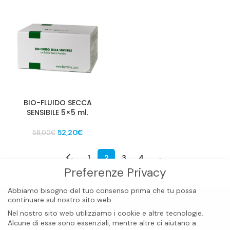
originale
attuale
originale
attuale
era:
è:
era:
è:
58,00€.
52,20€.
58,00€.
52,20€.
BIO-FLUIDO SECCA
SENSIBILE 5×5 ml.
Il
Il
52,20
€
58,00
€
prezzo
prezzo
originale
attuale
←
1
2
3
4
→
era:
è:
Preferenze Privacy
58,00€.
52,20€.
Abbiamo bisogno del tuo consenso prima che tu possa
continuare sul nostro sito web.
Nel nostro sito web utilizziamo i cookie e altre tecnologie.
Alcune di esse sono essenziali, mentre altre ci aiutano a