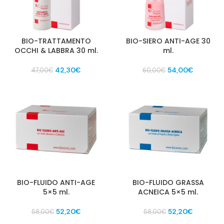
BIO-TRATTAMENTO
BIO-SIERO ANTI-AGE 30
OCCHI & LABBRA 30 ml.
ml.
Il
Il
Il
Il
42,30
€
54,00
€
47,00
€
60,00
€
prezzo
prezzo
prezzo
prezzo
originale
attuale
originale
attuale
era:
è:
era:
è:
47,00€.
42,30€.
60,00€.
54,00€.
BIO-FLUIDO ANTI-AGE
BIO-FLUIDO GRASSA
5×5 ml.
ACNEICA 5×5 ml.
Il
Il
Il
Il
52,20
€
52,20
€
58,00
€
58,00
€
prezzo
prezzo
prezzo
prezzo