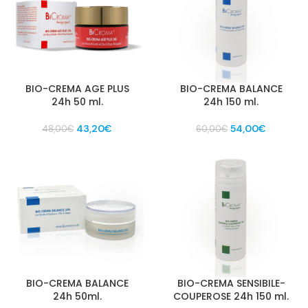
BIO-CREMA AGE PLUS
BIO-CREMA BALANCE
24h 50 ml.
24h 150 ml.
Il
Il
Il
Il
43,20
€
54,00
€
48,00
€
60,00
€
prezzo
prezzo
prezzo
prezzo
originale
attuale
originale
attuale
era:
è:
era:
è:
48,00€.
43,20€.
60,00€.
54,00€.
BIO-CREMA BALANCE
BIO-CREMA SENSIBILE-
24h 50ml.
COUPEROSE 24h 150 ml.