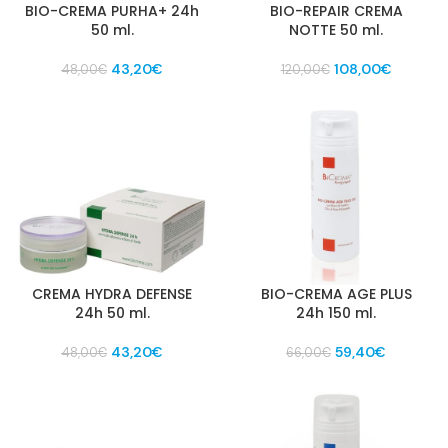
BIO-CREMA PURHA+ 24h
BIO-REPAIR CREMA
50 ml.
NOTTE 50 ml.
Il
Il
Il
Il
43,20
€
108,00
€
48,00
€
120,00
€
prezzo
prezzo
prezzo
prezzo
originale
attuale
originale
attuale
era:
è:
era:
è:
48,00€.
43,20€.
120,00€.
108,00€
CREMA HYDRA DEFENSE
BIO-CREMA AGE PLUS
24h 50 ml.
24h 150 ml.
Il
Il
Il
Il
43,20
€
59,40
€
48,00
€
66,00
€
prezzo
prezzo
prezzo
prezzo
originale
attuale
originale
attuale
era:
è:
era:
è:
48,00€.
43,20€.
66,00€.
59,40€.