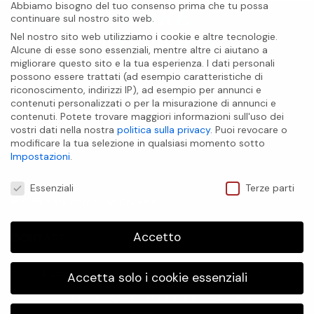
Abbiamo bisogno del tuo consenso prima che tu possa
restituire freschezza e
l'incarnato, opacizza la cute,
continuare sul nostro sito web.
luminosità al viso
. Ideale per
purifica e lenisce arrossamenti
ogni tipo di pelle, è formulata
e irritazioni. Riequilibra le pelli
Nel nostro sito web utilizziamo i cookie e altre tecnologie.
con
Olio di Jojoba
, dalle
grasse e miste, riducendo gli
Alcune di esse sono essenziali, mentre altre ci aiutano a
proprietà nutrienti, idratanti e
inestetismi come pori dilatati e
migliorare questo sito e la tua esperienza.
I dati personali
antiossidanti.
Purifica e
comedoni senza stressare la
possono essere trattati (ad esempio caratteristiche di
protegge in profondità grazie
cute. La sua formula in gel
riconoscimento, indirizzi IP), ad esempio per annunci e
all’estratto della pianta di
veicola gli attivi riequilibranti
contenuti personalizzati o per la misurazione di annunci e
BIOCARE INTERNATIONAL S.A.S
Moringa Oleifera
.
Componenti
che contiene rendendoli
contenuti.
Potete trovare maggiori informazioni sull'uso dei
Attive: Olio di Jojoba, Estratto
biodisponibili e potenziandone
vostri dati nella nostra
politica sulla privacy
.
Puoi revocare o
di Moringa, Allantoina
.
la loro efficacia, regala una
INFO UTILI
modificare la tua selezione in qualsiasi momento sotto
piacevole sensazione di
Impostazioni
.
freschezza, riossigena i tessuti e
Preferenze Privacy
lenisce le zone
Essenziali
Terze parti
sensibilizzate. Contiene attivi
Modifica impostazione Cookies
dermopurificanti e
normalizzanti quali l’estratto di
Bardana e l’Estratto di Spirea
Accetto
CONTATTI
Ulmaria. Il Succo di Cetriolo,
ricco di acido tartarico, stimola
la rigenerazione e ripristina il
BiCroma
© 2026. Tutti i diritti riservati | P.IVA/C.f. IT
Accetta solo i cookie essenziali
01887441200
film idroacido lipidico
Informativa Cookies
|
Informativa Privacy
dell’epidermide.
Componenti
attive: Estratto di Bardana,