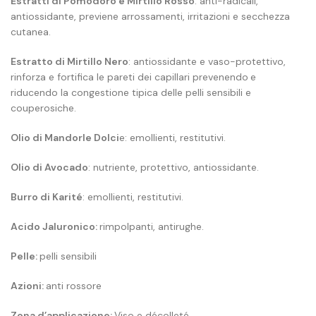
Estratti di Pomodoro e Mirtillo Rosso
: anti-radicali,
antiossidante, previene arrossamenti, irritazioni e secchezza
cutanea.
Estratto di Mirtillo Nero
: antiossidante e vaso-protettivo,
rinforza e fortifica le pareti dei capillari prevenendo
e
riducendo la congestione tipica delle pelli sensibili e
couperosiche.
Olio di Mandorle Dolci
e: emollienti, restitutivi.
Olio di Avocado
: nutriente, protettivo, antiossidante.
Burro di Karité
: emollienti, restitutivi.
Acido Jaluronico:
rimpolpanti, antirughe.
Pelle:
pelli sensibili
Azioni:
anti rossore
Zona d’applicazione:
Viso e décolleté