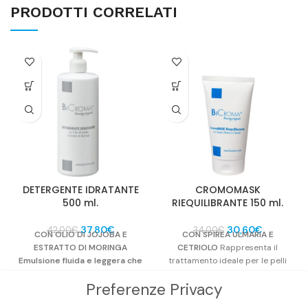
PRODOTTI CORRELATI
DETERGENTE IDRATANTE
CROMOMASK
500 ml.
RIEQUILIBRANTE 150 ml.
Il
Il
Il
Il
37,80
€
30,60
€
42,00
€
34,00
€
CON OLIO DI JOJOBA E
CON SPIREA ULMARIA E
prezzo
prezzo
prezzo
prezzo
ESTRATTO DI MORINGA
CETRIOLO
Rappresenta il
originale
attuale
originale
attuale
Emulsione fluida e leggera che
trattamento ideale per le pelli
era:
è:
era:
è:
rimuove con delicatezza i
miste-grasse con tendenza
42,00€.
37,80€.
34,00€.
30,60€.
Preferenze Privacy
residui del trucco e le
acneica. Limita e regolarizza la
impurità, consigliata per
produzione di sebo, uniforma