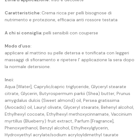
Caratteristiche:
Crema ricca per pelli bisognose di
nutrimento e protezione, efficacia anti rossore testata
A chi si consiglia:
pelli sensibili con couperse
Modo d’uso:
applicare al mattino su pelle detersa e tonificata con leggeri
massaggi di sfioramento e ripetere l’ applicazione la sera dopo
la normale detersione.
Inci:
Aqua [Water], Caprylic/capric triglyceride, Glyceryl stearate
citrate, Glycerin, Butyrospermum parkii (Shea) butter, Prunus
amygdalus dulcis (Sweet almond) oil, Persea gratissima
(Avocado) oil, Lauryl olivate, Glyceryl stearate, Behenyl alcohol,
Ethylhexyl cocoate, Ethylhexyl methoxycinnamate, Vaccinium
myrtillus (Blueberry) fruit extract, Parfum [Fragrance],
Phenoxyethanol, Benzyl alcohol, Ethylhexylglycerin,
Hydroxyethyl acrylate/sodium acryloyldimethyl taurate