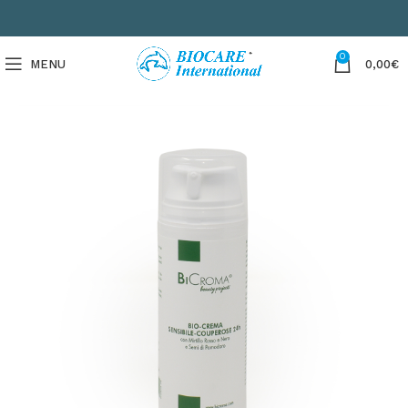
0
MENU
0,00
€