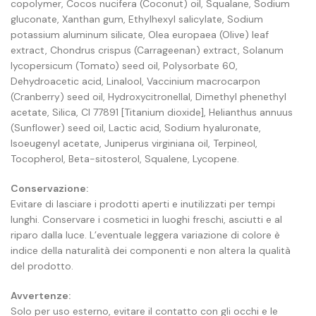
copolymer, Cocos nucifera (Coconut) oil, Squalane, Sodium
gluconate, Xanthan gum, Ethylhexyl salicylate, Sodium
potassium aluminum silicate, Olea europaea (Olive) leaf
extract, Chondrus crispus (Carrageenan) extract, Solanum
lycopersicum (Tomato) seed oil, Polysorbate 60,
Dehydroacetic acid, Linalool, Vaccinium macrocarpon
(Cranberry) seed oil, Hydroxycitronellal, Dimethyl phenethyl
acetate, Silica, CI 77891 [Titanium dioxide], Helianthus annuus
(Sunflower) seed oil, Lactic acid, Sodium hyaluronate,
Isoeugenyl acetate, Juniperus virginiana oil, Terpineol,
Tocopherol, Beta-sitosterol, Squalene, Lycopene.
Conservazione:
Evitare di lasciare i prodotti aperti e inutilizzati per tempi
lunghi. Conservare i cosmetici in luoghi freschi, asciutti e al
riparo dalla luce. L’eventuale leggera variazione di colore è
indice della naturalità dei componenti e non altera la qualità
del prodotto.
Avvertenze:
Solo per uso esterno, evitare il contatto con gli occhi e le