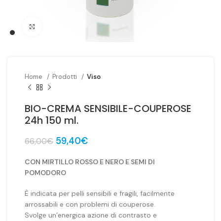
Clicca per ingrandire
Home
Prodotti
Viso
BIO-CREMA SENSIBILE-COUPEROSE
24h 150 ml.
Il
Il
59,40
€
66,00
€
prezzo
prezzo
originale
attuale
CON MIRTILLO ROSSO E NERO E SEMI DI
era:
è:
POMODORO
66,00€.
59,40€.
È indicata per pelli sensibili e fragili, facilmente
arrossabili e con problemi di couperose.
Svolge un’energica azione di contrasto e